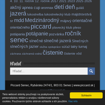
2017
4.
10.
11. ročník
12. ročník
2021
2023
2025
2026
detí
deň
akčný
apnea cup
aronnax
guláš
jazerá
majstrovstvá
lukostrelba
lukostrelecký klub
Medzinárodný
mdd
orientačné
sr
májový
piccard
orientačného
plavecký klub
pleso
ročník
potápanie
potápania
pozvánka
senec
slnečné jazerá
slnečné
Slnečných
slnečných jazier
tatry
turnaj
súťaž
služba
spolupráce
čistenie
čistenie vôd
záchrana
záchranná vodná
Hľadať
Piccard Senec, Rybárska 2474/1, 903 01 Senec | www.piccard.sk |
piccard@piccard.sk
Tieto webové stránky používajú na poskytovanie služieb,
Súhlasím
personalizáciu reklám a analýzu návštevnosti súbory
Piccard Senec © 2006-2020
cookies. Používaním týchto stránok súhlasíte s ich použitím.
Viac info