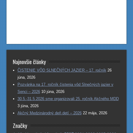
Najnovšie články
ČISTENIE VÔD SLNEČNÝCH JAZIER – 17. ročník
26
júna, 2026
Pozvánka na 17. ročník čistenia vôd Slnečných jazier v
Senci – 2026
10 júna, 2026
30.5.-31.5.2026 sme organizovali 25. ročník Akčného MDD
3 júna, 2026
Akčný Medzinárodný deň detí – 2026
22 mája, 2026
Značky