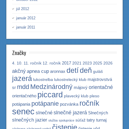
júl 2012
január 2012
január 2011
Značky
2017
4.
10.
11. ročník
12. ročník
2021
2023
2025
2026
detí
deň
akčný
apnea cup
aronnax
guláš
jazerá
majstrovstvá
lukostrelba
lukostrelecký klub
Medzinárodný
mdd
orientačné
sr
májový
piccard
orientačného
plavecký klub
pleso
ročník
potápanie
potápania
pozvánka
senec
slnečné jazerá
slnečné
Slnečných
slnečných jazier
tatry
turnaj
súťaž
služba
spolupráce
čistenie
čistenie vôd
záchrana
záchranná vodná