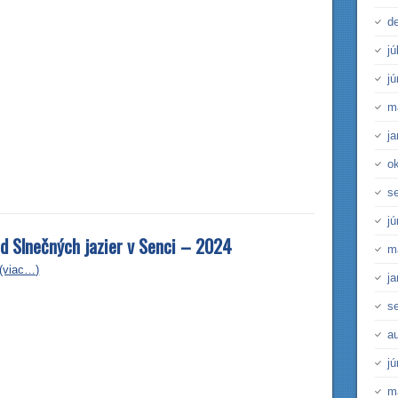
d
jú
j
m
j
o
s
j
ôd Slnečných jazier v Senci – 2024
m
(viac…)
j
s
a
j
m