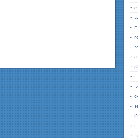
s
a
m
n
s
a
jú
m
fe
o
s
j
m
fe