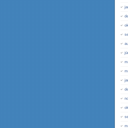
j
d
o
s
a
j
m
m
j
d
n
o
s
m