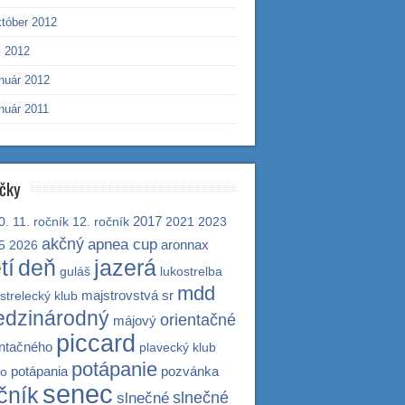
któber 2012
l 2012
anuár 2012
nuár 2011
čky
2017
0.
11. ročník
12. ročník
2021
2023
akčný
apnea cup
aronnax
5
2026
tí
deň
jazerá
guláš
lukostrelba
mdd
majstrovstvá sr
strelecký klub
dzinárodný
orientačné
májový
piccard
entačného
plavecký klub
potápanie
potápania
pozvánka
so
senec
čník
slnečné
slnečné