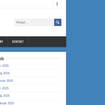
INY
KONTAKT
hív
ún 2026
áj 2026
anuár 2026
ún 2025
áj 2025
bruár 2025