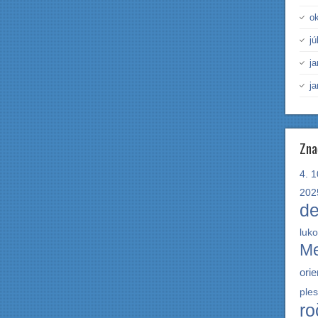
o
jú
j
ja
Zna
4.
1
202
de
luko
Me
ori
ple
ro