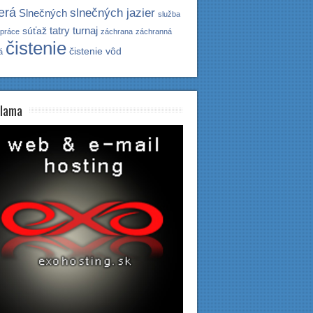
erá
slnečných jazier
Slnečných
služba
tatry
turnaj
súťaž
upráce
záchrana
záchranná
čistenie
čistenie vôd
á
lama