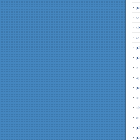
j
d
o
s
jú
j
m
ap
j
d
o
s
jú
j