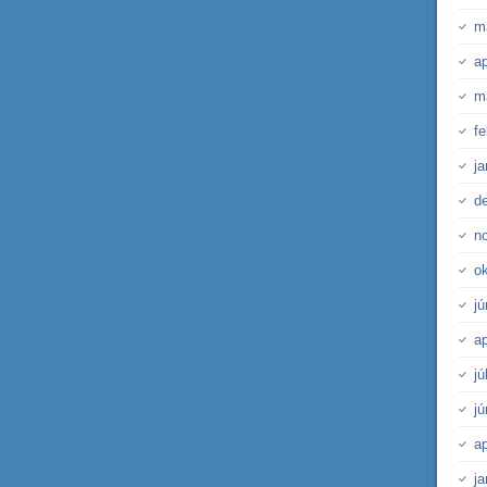
m
ap
m
fe
j
d
n
o
j
ap
jú
j
ap
j