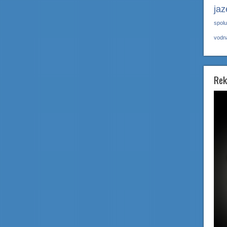
jaz
spol
vodn
Rek