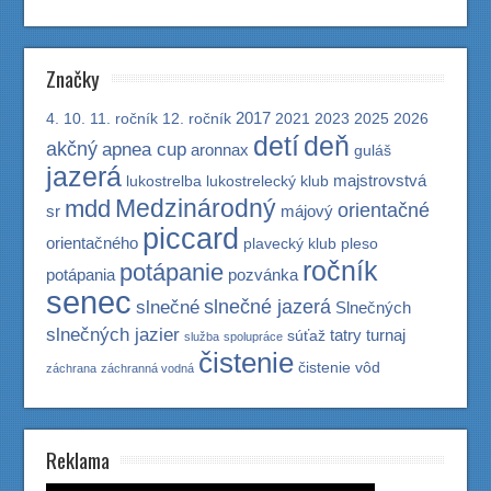
Značky
2017
4.
10.
11. ročník
12. ročník
2021
2023
2025
2026
detí
deň
akčný
apnea cup
aronnax
guláš
jazerá
majstrovstvá
lukostrelba
lukostrelecký klub
Medzinárodný
mdd
orientačné
sr
májový
piccard
orientačného
plavecký klub
pleso
ročník
potápanie
potápania
pozvánka
senec
slnečné jazerá
slnečné
Slnečných
slnečných jazier
tatry
turnaj
súťaž
služba
spolupráce
čistenie
čistenie vôd
záchrana
záchranná vodná
Reklama