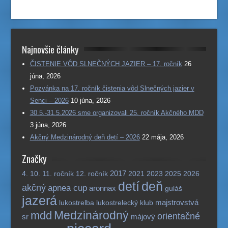
Najnovšie články
ČISTENIE VÔD SLNEČNÝCH JAZIER – 17. ročník
26
júna, 2026
Pozvánka na 17. ročník čistenia vôd Slnečných jazier v
Senci – 2026
10 júna, 2026
30.5.-31.5.2026 sme organizovali 25. ročník Akčného MDD
3 júna, 2026
Akčný Medzinárodný deň detí – 2026
22 mája, 2026
Značky
2017
4.
10.
11. ročník
12. ročník
2021
2023
2025
2026
detí
deň
akčný
apnea cup
aronnax
guláš
jazerá
majstrovstvá
lukostrelba
lukostrelecký klub
Medzinárodný
mdd
orientačné
sr
májový