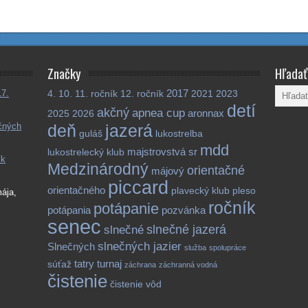
Značky
Hľadať
2017
7.
4.
10.
11. ročník
12. ročník
2021
2023
detí
akčný
apnea cup
aronnax
2025
2026
ečných
deň
jazerá
guláš
lukostrelba
mdd
majstrovstvá sr
lukostrelecký klub
ík
Medzinárodný
orientačné
májový
piccard
orientačného
plavecký klub
pleso
ája,
ročník
potápanie
potápania
pozvánka
senec
slnečné jazerá
slnečné
slnečných jazier
Slnečných
služba
spolupráce
tatry
turnaj
súťaž
záchrana
záchranná vodná
čistenie
čistenie vôd