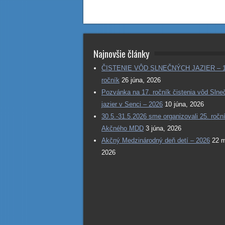
Najnovšie články
ČISTENIE VÔD SLNEČNÝCH JAZIER – 1
ročník
26 júna, 2026
Pozvánka na 17. ročník čistenia vôd Sln
jazier v Senci – 2026
10 júna, 2026
30.5.-31.5.2026 sme organizovali 25. ročn
Akčného MDD
3 júna, 2026
Akčný Medzinárodný deň detí – 2026
22 m
2026