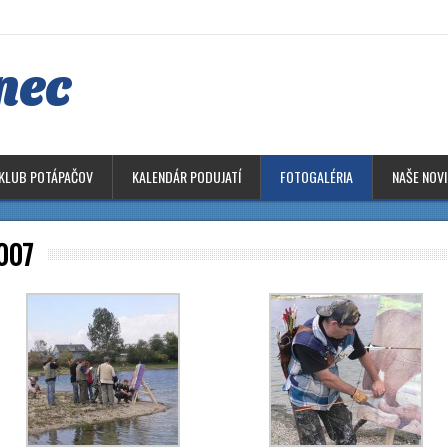
nec
KLUB POTÁPAČOV
KALENDÁR PODUJATÍ
FOTOGALÉRIA
NAŠE NOV
2007