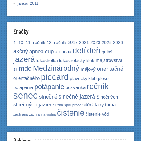
január 2011
Značky
2017
4.
10.
11. ročník
12. ročník
2021
2023
2025
2026
detí
deň
akčný
apnea cup
aronnax
guláš
jazerá
majstrovstvá
lukostrelba
lukostrelecký klub
Medzinárodný
mdd
orientačné
sr
májový
piccard
orientačného
plavecký klub
pleso
ročník
potápanie
potápania
pozvánka
senec
slnečné jazerá
slnečné
Slnečných
slnečných jazier
tatry
turnaj
súťaž
služba
spolupráce
čistenie
čistenie vôd
záchrana
záchranná vodná
Reklama