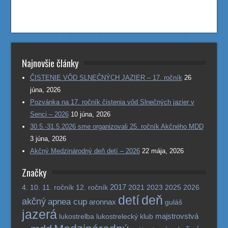
Najnovšie články
ČISTENIE VÔD SLNEČNÝCH JAZIER – 17. ročník
26
júna, 2026
Pozvánka na 17. ročník čistenia vôd Slnečných jazier v
Senci – 2026
10 júna, 2026
30.5.-31.5.2026 sme organizovali 25. ročník Akčného MDD
3 júna, 2026
Akčný Medzinárodný deň detí – 2026
22 mája, 2026
Značky
2017
4.
10.
11. ročník
12. ročník
2021
2023
2025
2026
detí
deň
akčný
apnea cup
aronnax
guláš
jazerá
majstrovstvá
lukostrelba
lukostrelecký klub