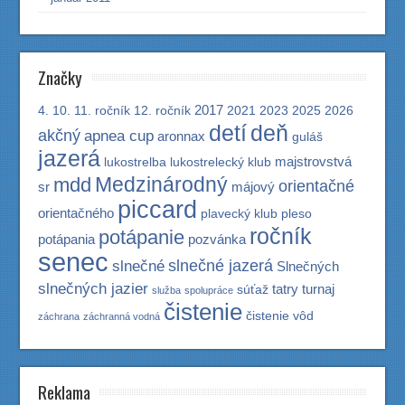
Značky
2017
4.
10.
11. ročník
12. ročník
2021
2023
2025
2026
detí
deň
akčný
apnea cup
aronnax
guláš
jazerá
majstrovstvá
lukostrelba
lukostrelecký klub
Medzinárodný
mdd
orientačné
sr
májový
piccard
orientačného
plavecký klub
pleso
ročník
potápanie
potápania
pozvánka
senec
slnečné jazerá
slnečné
Slnečných
slnečných jazier
tatry
turnaj
súťaž
služba
spolupráce
čistenie
čistenie vôd
záchrana
záchranná vodná
Reklama