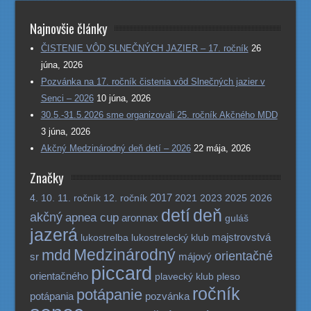
Najnovšie články
ČISTENIE VÔD SLNEČNÝCH JAZIER – 17. ročník
26
júna, 2026
Pozvánka na 17. ročník čistenia vôd Slnečných jazier v
Senci – 2026
10 júna, 2026
30.5.-31.5.2026 sme organizovali 25. ročník Akčného MDD
3 júna, 2026
Akčný Medzinárodný deň detí – 2026
22 mája, 2026
Značky
2017
4.
10.
11. ročník
12. ročník
2021
2023
2025
2026
detí
deň
akčný
apnea cup
aronnax
guláš
jazerá
majstrovstvá
lukostrelba
lukostrelecký klub
Medzinárodný
mdd
orientačné
sr
májový
piccard
orientačného
plavecký klub
pleso
ročník
potápanie
potápania
pozvánka