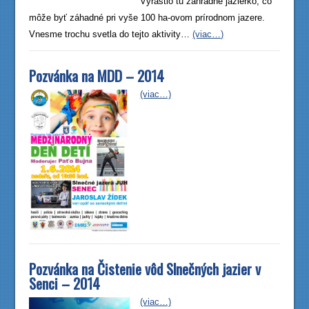
Vyrástlo tu záhradné jazierko, čo
môže byť záhadné pri vyše 100 ha-ovom prírodnom jazere.
Vnesme trochu svetla do tejto aktivity…
(viac…)
Pozvánka na MDD – 2014
(viac…)
Pozvánka na Čistenie vôd Slnečných jazier v
Senci – 2014
(viac…)