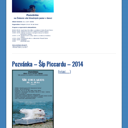
Pozvánka – Šíp Piccardu – 2014
(viac…)