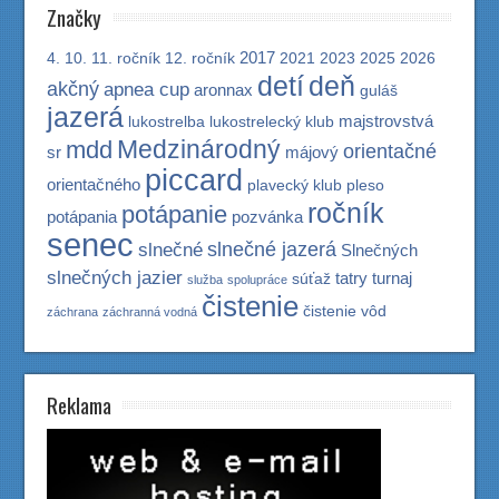
Značky
2017
4.
10.
11. ročník
12. ročník
2021
2023
2025
2026
detí
deň
akčný
apnea cup
aronnax
guláš
jazerá
majstrovstvá
lukostrelba
lukostrelecký klub
Medzinárodný
mdd
orientačné
sr
májový
piccard
orientačného
plavecký klub
pleso
ročník
potápanie
potápania
pozvánka
senec
slnečné jazerá
slnečné
Slnečných
slnečných jazier
tatry
turnaj
súťaž
služba
spolupráce
čistenie
čistenie vôd
záchrana
záchranná vodná
Reklama