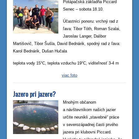
Potápačská základňa Piccard
Senec – sobota 18.10.
Účastníci ponoru: vrchný rad z
ľava: Tibor Tóth, Roman Szalai,
Jaroslav Langer, Dalibor
Martišovič, Tibor Šušla, David Bednárik, spodný rad z ľava:
Karol Bednárik, Dušan Hučala
teplota vody 15°C, teplota vzduchu 19°C, viditeľnosť 3-4 m
viac foto
Jazero pri jazere?
Mnohým občanom
a návštevníkom našich jazier
určite neunikli „stavebné“ práce
v severozápadnej časti prvého
jazera pri klubovni Piccard.