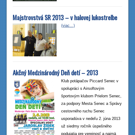
Majstrovstvá SR 2013 – v halovej lukostrelbe
(viac…)
Akčný Medzinárodný Deň detí – 2013
Klub potápačov Piccard Senec v
spolupráci s Airsoftovým
športovým klubom Prielom Senec,
za podpory Mesta Senec a Správy
cestovného ruchu Senec
usporadúva v nedeľu 2. júna 2013
už siedmy ročník úspešného
podujatia pre verejnosť a najmä