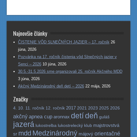
Najnovšie články
ČISTENIE VÔD SLNEČNÝCH JAZIER – 17. ročník
26
júna, 2026
Pozvánka na 17. ročník čistenia vôd Slnečných jazier v
Senci – 2026
10 júna, 2026
30.5.-31.5.2026 sme organizovali 25. ročník Akčného MDD
3 júna, 2026
Akčný Medzinárodný deň detí – 2026
22 mája, 2026
Značky
2017
4.
10.
11. ročník
12. ročník
2021
2023
2025
2026
detí
deň
akčný
apnea cup
aronnax
guláš
jazerá
majstrovstvá
lukostrelba
lukostrelecký klub
Medzinárodný
mdd
orientačné
sr
májový