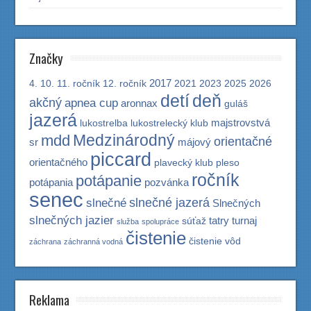
Značky
2017
4.
10.
11. ročník
12. ročník
2021
2023
2025
2026
detí
deň
akčný
apnea cup
aronnax
guláš
jazerá
majstrovstvá
lukostrelba
lukostrelecký klub
Medzinárodný
mdd
orientačné
sr
májový
piccard
orientačného
plavecký klub
pleso
ročník
potápanie
potápania
pozvánka
senec
slnečné jazerá
slnečné
Slnečných
slnečných jazier
tatry
turnaj
súťaž
služba
spolupráce
čistenie
čistenie vôd
záchrana
záchranná vodná
Reklama