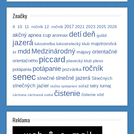
Značky
2017
4.
10.
11. ročník
12. ročník
2021
2023
2025
2026
detí
deň
akčný
apnea cup
aronnax
guláš
jazerá
majstrovstvá
lukostrelba
lukostrelecký klub
Medzinárodný
mdd
orientačné
sr
májový
piccard
orientačného
plavecký klub
pleso
ročník
potápanie
potápania
pozvánka
senec
slnečné jazerá
slnečné
Slnečných
slnečných jazier
tatry
turnaj
súťaž
služba
spolupráce
čistenie
čistenie vôd
záchrana
záchranná vodná
Reklama