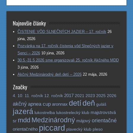
Najnovšie články
ČISTENIE VÔD SLNEČNÝCH JAZIER – 17. ročník
26
júna, 2026
Pozvánka na 17. ročník čistenia vôd Slnečných jazier v
Senci – 2026
10 júna, 2026
30.5.-31.5.2026 sme organizovali 25. ročník Akčného MDD
3 júna, 2026
Akčný Medzinárodný deň detí – 2026
22 mája, 2026
Značky
2017
4.
10.
11. ročník
12. ročník
2021
2023
2025
2026
detí
deň
akčný
apnea cup
aronnax
guláš
jazerá
majstrovstvá
lukostrelba
lukostrelecký klub
Medzinárodný
mdd
orientačné
sr
májový
piccard
orientačného
plavecký klub
pleso